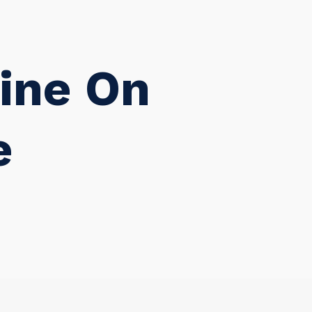
line On
e