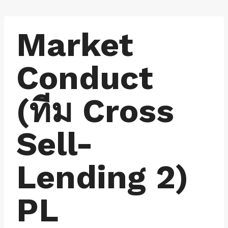
Skip
to
Market
content
Conduct
(ทีม Cross
Sell-
Lending 2)
PL