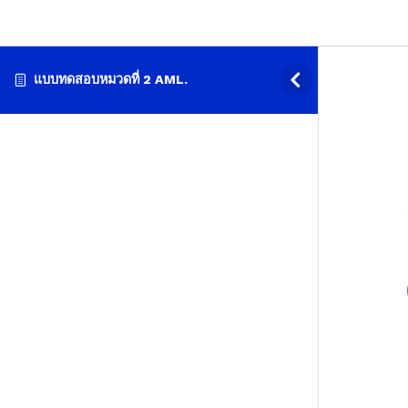
แบบทดสอบหมวดที่ 2 AML.