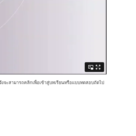
จึงจะสามารถคลิกเพื่อเข้าสู่บทเรียนหรือแบบทดสอบถัดไป