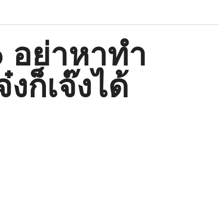
 อย่าหาทำ
๋งก็เจ๊งได้