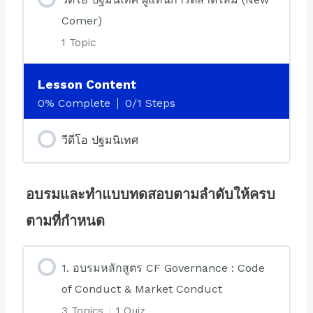
Comer)
1 Topic
Lesson Content
0% Complete
0/1 Steps
วีดีโอ ปฐมนิเทศ
อบรมและทำแบบทดสอบตามลำดับให้ครบ
ตามที่กำหนด
1. อบรมหลักสูตร CF Governance : Code
of Conduct & Market Conduct
3 Topics
|
1 Quiz