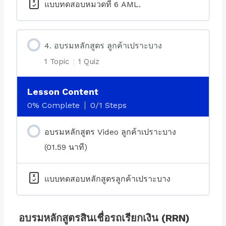
แบบทดสอบหมวดที่ 6 AML.
4. อบรมหลักสูตร ลูกค้าเปราะบาง
1 Topic
|
1 Quiz
Lesson Content
0% Complete
0/1 Steps
อบรมหลักสูตร Video ลูกค้าเปราะบาง
(01.59 นาที)
แบบทดสอบหลักสูตรลูกค้าเปราะบาง
อบรมหลักสูตรสินเชื่อรถเรียกเงิน (RRN)