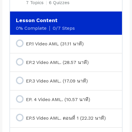
7 Topics
|
6 Quizzes
Lesson Content
0% Complete
0/7 Steps
EP.1 Video AML (31.11 นาที)
EP.2 Video AML. (28.57 นาที)
EP.3 Video AML. (17.09 นาที)
EP. 4 Video AML. (10.57 นาที)
EP.5 Video AML. ตอนที่ 1 (22.32 นาที)